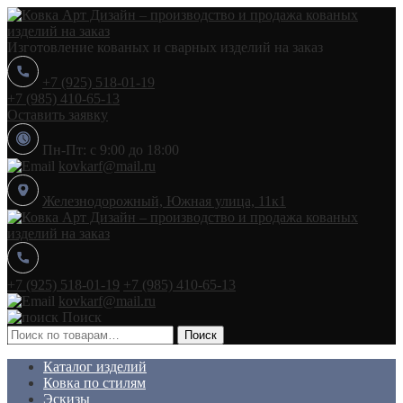
Изготовление кованых и сварных изделий на заказ
+7 (925) 518-01-19
+7 (985) 410-65-13
Оставить заявку
Пн-Пт: с 9:00 до 18:00
kovkarf@mail.ru
Железнодорожный, Южная улица, 11к1
+7 (925) 518-01-19
+7 (985) 410-65-13
kovkarf@mail.ru
Поиск
Искать:
Поиск
Каталог изделий
Ковка по стилям
Эскизы