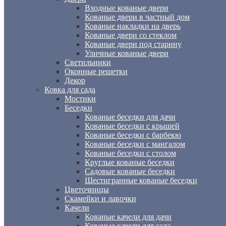
Входные кованые двери
Кованые двери в частный дом
Кованые накладки на дверь
Кованые двери со стеклом
Кованые двери под старину
Уличные кованые двери
Светильники
Оконные решетки
Декор
Ковка для сада
Мостики
Беседки
Кованые беседки для дачи
Кованые беседки с крышей
Кованые беседки c барбекю
Кованые беседки с мангалом
Кованые беседки с столом
Круглые кованые беседки
Садовые кованые беседки
Шестигранные кованые беседки
Цветочницы
Скамейки и лавочки
Качели
Кованые качели для дачи
Кованые качели для сада