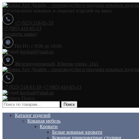
Изготовление кованых и сварных изделий на заказ
+7 (925) 518-01-19
+7 (985) 410-65-13
Оставить заявку
Пн-Пт: с 9:00 до 18:00
kovkarf@mail.ru
Железнодорожный, Южная улица, 11к1
+7 (925) 518-01-19
+7 (985) 410-65-13
kovkarf@mail.ru
Поиск
Искать:
Поиск
Каталог изделий
Кованая мебель
Кровати
Белые кованые кровати
Кованые прикроватные столики