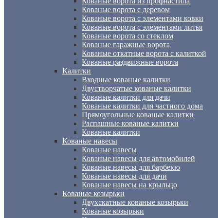
Кованые ворота из профнастила
Кованые ворота с деревом
Кованые ворота с элементами ковки
Кованые ворота с элементами литья
Кованые ворота со стеклом
Кованые гаражные ворота
Кованые откатные ворота с калиткой
Кованые раздвижные ворота
Калитки
Входные кованые калитки
Двустворчатые кованые калитки
Кованые калитки для дачи
Кованые калитки для частного дома
Прямоугольные кованые калитки
Распашные кованые калитки
Кованые калитки
Кованые навесы
Кованые навесы
Кованые навесы для автомобилей
Кованые навесы для барбекю
Кованые навесы для дачи
Кованые навесы на крыльцо
Кованые козырьки
Двухскатные кованые козырьки
Кованые козырьки